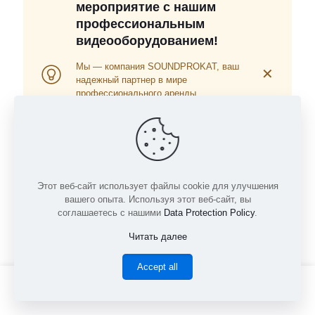
мероприятие с нашим
профессиональным
видеооборудованием!
Мы — компания SOUNDPROKAT, ваш
✕
надежный партнер в мире
профессионального аренды
видеооборудования. Наша команда
состоит из опытных специалистов,
которые стремятся сделать ваше
мероприятие незабываемым и
успешным.
Этот веб-сайт использует файлы cookie для улучшения
вашего опыта. Используя этот веб-сайт, вы
соглашаетесь с нашими
Data Protection Policy
.
Чем мы занимаемся: Прокат
видеооборудования для ваших
Читать далее
потребностей
Accept all
Мы специализируемся на аренде различного
0
видеооборудования, чтобы обеспечить ваше событие всем
необходимым для впечатляющего зрелища. У нас вы можете