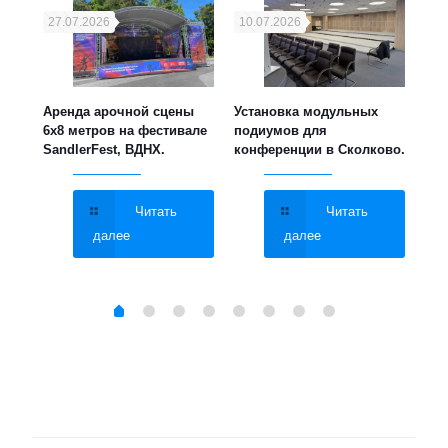
27.07.2026
10.07.2026
21
ука,
Аренда арочной сцены
Установка модульных
Уст
6х8 метров на фестивале
подиумов для
мет
SandlerFest, ВДНХ.
конференции в Сколково.
све
МГУ
Читать
Читать
далее
далее