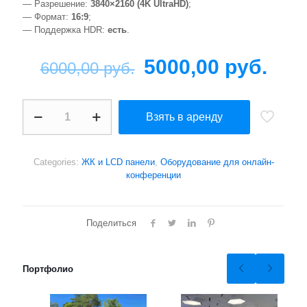
— Разрешение:
3840×2160 (4K UltraHD)
;
— Формат:
16:9
;
— Поддержка HDR:
есть
.
5000,00
руб.
6000,00
руб.
Плазменная
Взять в аренду
панель
60
дюймов,
152
Categories:
ЖК и LCD панели
,
Оборудование для онлайн-
см
конференции
quantity
Поделиться
Портфолио