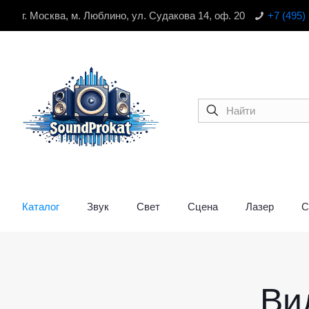
г. Москва, м. Люблино, ул. Судакова 14, оф. 20
+7 (495)
Каталог
Звук
Свет
Сцена
Лазер
С
Ви