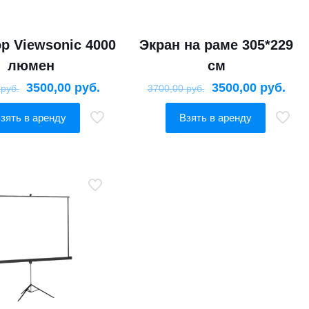
р Viewsonic 4000
Экран на раме 305*229
люмен
см
3500,00
руб.
3500,00
руб.
0
руб.
3700,00
руб.
зять в аренду
Взять в аренду