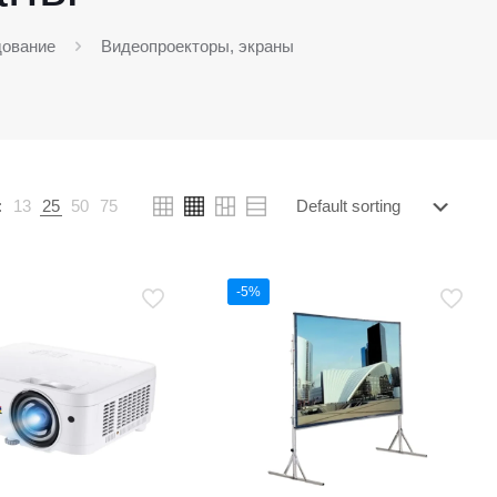
дование
Видеопроекторы, экраны
:
13
25
50
75
-5%