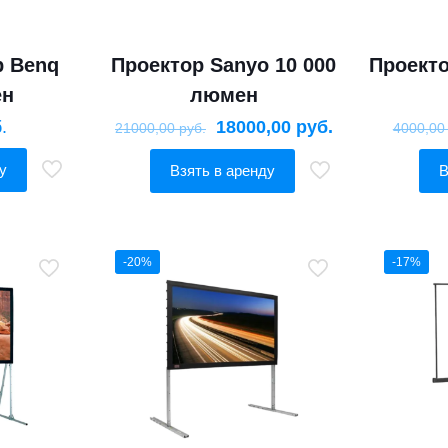
р Benq
Проектор Sanyo 10 000
Проекто
ен
люмен
.
18000,00
руб.
21000,00
руб.
4000,0
у
Взять в аренду
В
-20%
-17%