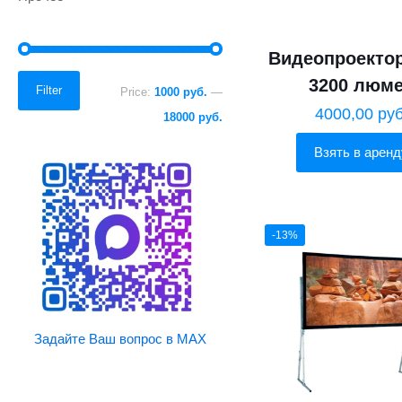
Видеопроекто
Min
Max
3200 люм
Filter
Price:
1000 руб.
—
price
price
4000,00
руб
18000 руб.
Взять в аренд
-13%
Задайте Ваш вопрос в MAX