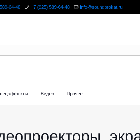
 589-64-48
+7 (925) 589-64-48
info@soundprokat.ru
пецэффекты
Видео
Прочее
деопроекторы, экр