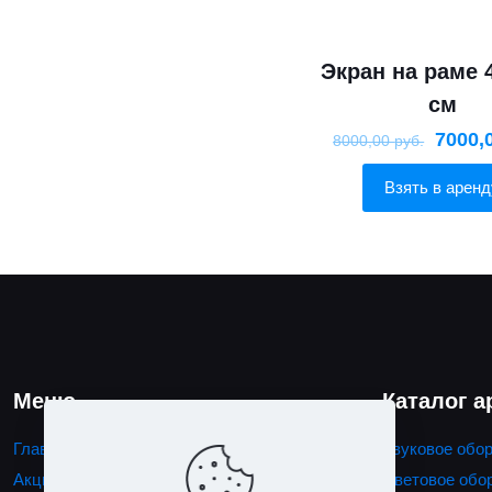
Экран на раме 
см
7000,
8000,00
руб.
Взять в аренд
Меню
Каталог 
Главная
Звуковое обо
Акции
Световое обо