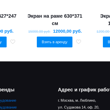
427*247
Экран на раме 630*371
Экр
см
00
руб.
12000,00
руб.
15000,00
руб.
1200,0
у
Взять в аренду
В
аренды
Адрес и график раб
рудование
г. Москва, м. Люблино,
рудование
ул. Судакова 14, оф. 20,