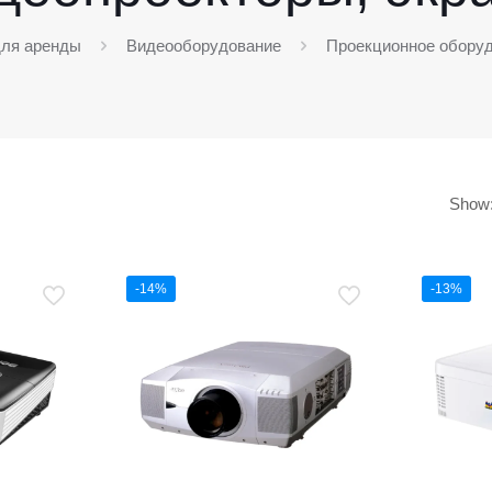
для аренды
Видеооборудование
Проекционное обору
Show
-14%
-13%