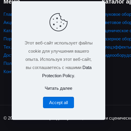
Меню
Каталог 
Главная
Звуковое обо
Акции
Световое обо
Каталог
Сценическое 
Портфолио
Лазерное обо
Этот веб-сайт использует файлы
Тех. обеспечение мероприятий
Спецэффект
cookie для улучшения вашего
Доставка и монтаж
Видеооборудо
опыта. Используя этот веб-сайт,
Полезная информация
вы соглашаетесь с нашими
Data
Контакты
Protection Policy
.
Читать далее
Accept all
© 2023
SoundProkat
- аренда звукового, светового и сценичес