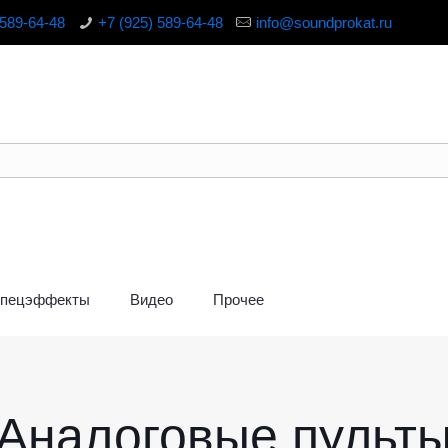
 589-64-48
+7 (925) 589-64-48
info@soundprokat.ru
пецэффекты
Видео
Прочее
Аналоговые пульт