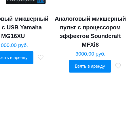
овый микшерный
Аналоговый микшерный
т с USB Yamaha
пульт с процессором
MG16XU
эффектов Soundcraft
MFXi8
4000,00
руб.
3000,00
руб.
зять в аренду
Взять в аренду