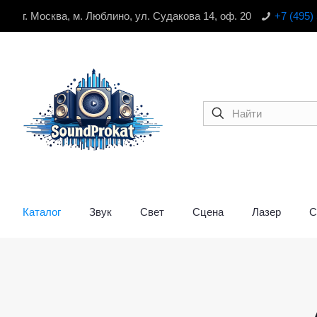
г. Москва, м. Люблино, ул. Судакова 14, оф. 20
+7 (495)
Каталог
Звук
Свет
Сцена
Лазер
С