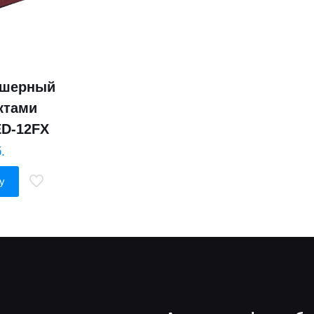
кшерный
ктами
ED-12FX
.
у