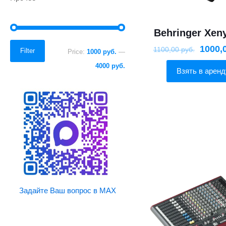
Behringer Xen
Min
Max
1000,
1100,00
руб.
Filter
Price:
1000 руб.
—
price
price
4000 руб.
Взять в аренд
Задайте Ваш вопрос в MAX