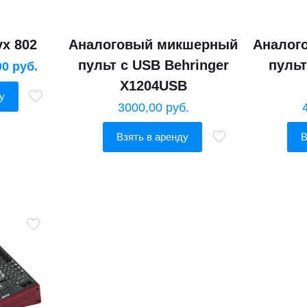
yx 802
Аналоговый микшерный
Аналог
пульт с USB Behringer
пуль
00
руб.
X1204USB
у
3000,00
руб.
Взять в аренду
В