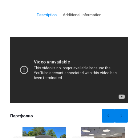
quantity
Description
Additional information
Портфолио