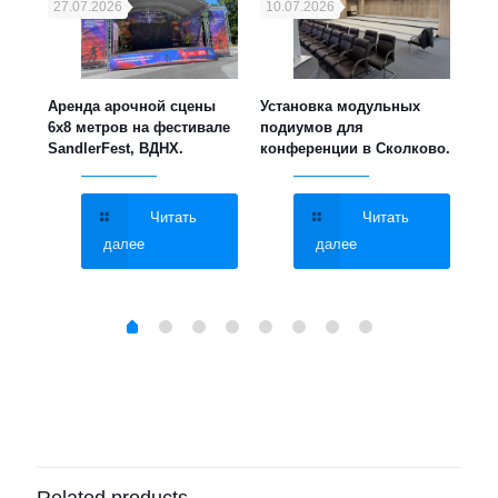
27.07.2026
10.07.2026
21
ука,
Аренда арочной сцены
Установка модульных
Уст
6х8 метров на фестивале
подиумов для
мет
SandlerFest, ВДНХ.
конференции в Сколково.
све
МГУ
Читать
Читать
далее
далее
Brand
Allen & Heath