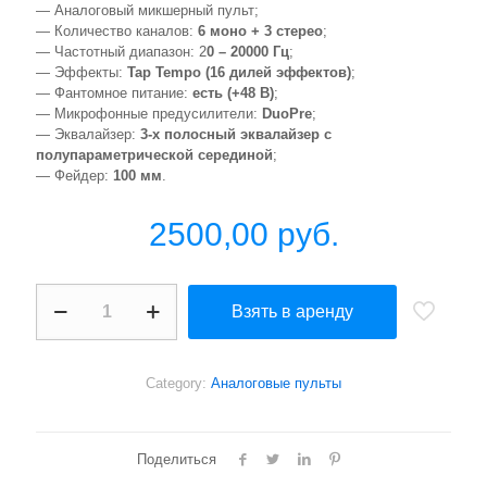
— Аналоговый микшерный пульт;
— Количество каналов:
6 моно + 3 стерео
;
— Частотный диапазон: 2
0 – 20000 Гц
;
— Эффекты:
Tap Tempo (16 дилей эффектов)
;
— Фантомное питание:
есть (+48 В)
;
— Микрофонные предусилители:
DuoPre
;
— Эквалайзер:
3-х полосный эквалайзер с
полупараметрической серединой
;
— Фейдер:
100 мм
.
2500,00
руб.
Аналоговый
Взять в аренду
микшерный
пульт
с
эффектами
Category:
Аналоговые пульты
Allen
&
Heath
ZED-
Поделиться
12FX