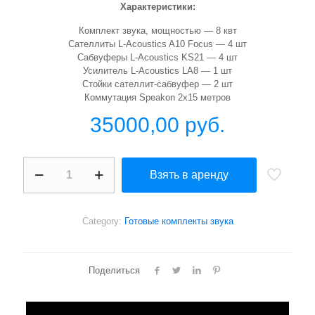
Характеристики:
Комплект звука, мощностью — 8 квт
Сателлиты L-Acoustics A10 Focus — 4 шт
Сабвуферы L-Acoustics KS21 — 4 шт
Усилитель L-Acoustics LA8 — 1 шт
Стойки сателлит-сабвуфер — 2 шт
Коммутация Speakon 2х15 метров
35000,00
руб.
Звуковой
Взять в аренду
комплект
линейного
массива
L-
Category:
Готовые комплекты звука
Acoustics
A10
с
сабвуфером
Поделиться
KS21
quantity