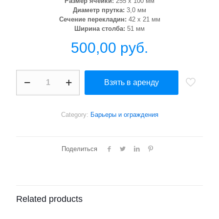
Размер ячейки:
255 х 100 мм
Диаметр прутка:
3,0 мм
Сечение перекладин:
42 х 21 мм
Ширина столба:
51 мм
500,00
руб.
Временное
Взять в аренду
ограждение
СЕТКА
-
EURO
Category:
Барьеры и ограждения
quantity
Поделиться
Related products