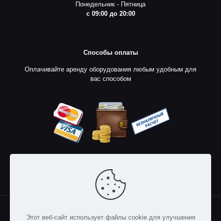
Понедельник - Пятница
с 09:00 до 20:00
Способы оплаты
Оплачивайте аренду оборудования любым удобным для
вас способом
© 2023
SoundProkat
- аренда звукового, светового и
Этот веб-сайт использует файлы cookie для улучшения