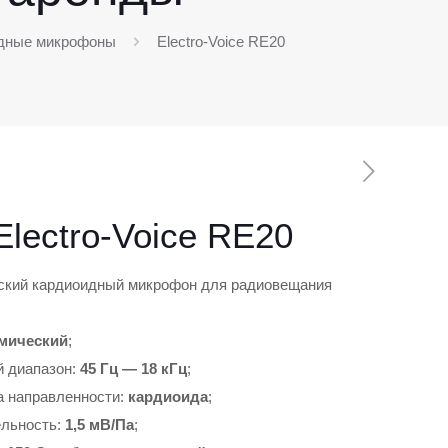
дные микрофоны
Electro-Voice RE20
Electro-Voice RE20
кий кардиоидный микрофон для радиовещания
;
мический
;
 диапазон:
45 Гц — 18 кГц
;
 направленности:
кардиоида
;
льность:
1,5 мВ/Па
;