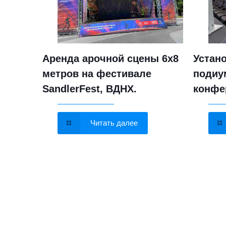
вука,
Аренда арочной сцены 6х8
Устан
метров на фестивале
подиу
SandlerFest, ВДНХ.
конфе
Читать далее
Brand