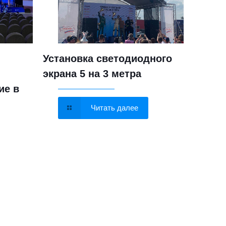
Установка светодиодного
Устан
экрана 5 на 3 метра
метра
ие в
помо
Читать далее
Electro-Voice