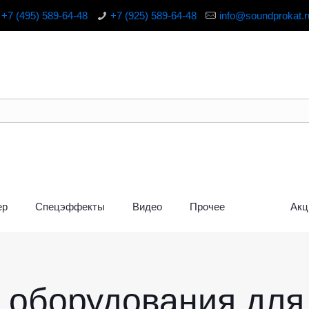
+7 (495) 589-64-48
+7 (925) 589-64-48
info@soundprokat.r
ер
Спецэффекты
Видео
Прочее
Акц
г оборудования для