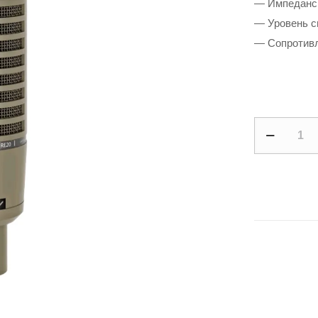
— Импеданс
— Уровень с
— Сопротив
Electro-
Voice
RE20
quantity