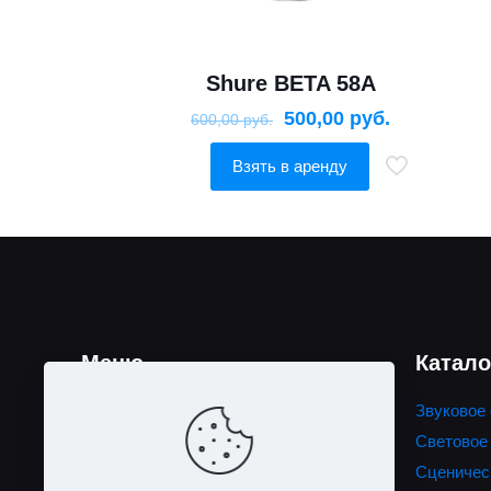
Shure BETA 58A
500,00
руб.
600,00
руб.
Взять в аренду
Меню
Катало
Главная
Звуковое
Акции
Световое
Каталог
Сценичес