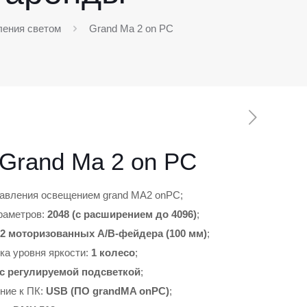
ления светом
Grand Ma 2 on PC
Grand Ma 2 on PC
авления освещением grand MA2 onPC;
раметров:
2048 (с расширением до 4096)
;
2 моторизованных A/B-фейдера (100 мм)
;
ка уровня яркости:
1 колесо
;
с регулируемой подсветкой
;
ние к ПК:
USB (ПО grandMA onPC)
;