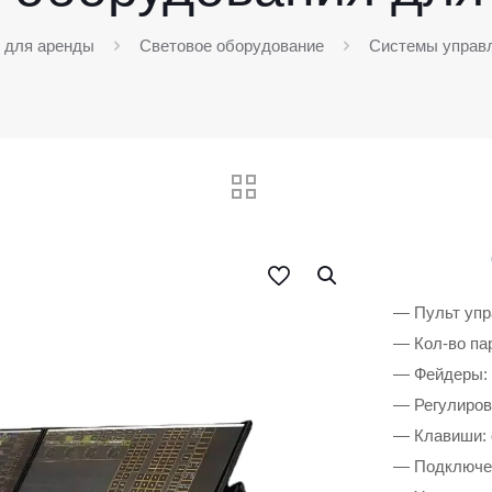
я для аренды
Световое оборудование
Системы управ
— Пульт упр
— Кол-во па
— Фейдеры:
— Регулиров
— Клавиши:
— Подключе