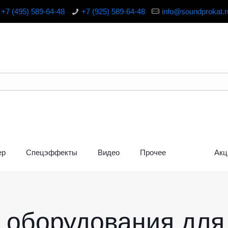
+7 (495) 589-64-48
+7 (925) 589-64-48
info@soundprokat.r
ер
Спецэффекты
Видео
Прочее
Акц
г оборудования для