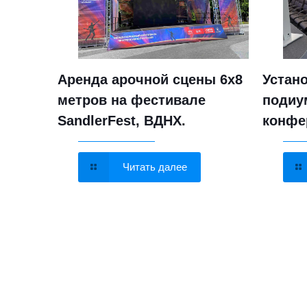
вука,
Аренда арочной сцены 6х8
Устан
метров на фестивале
подиу
SandlerFest, ВДНХ.
конфе
Читать далее
Brand