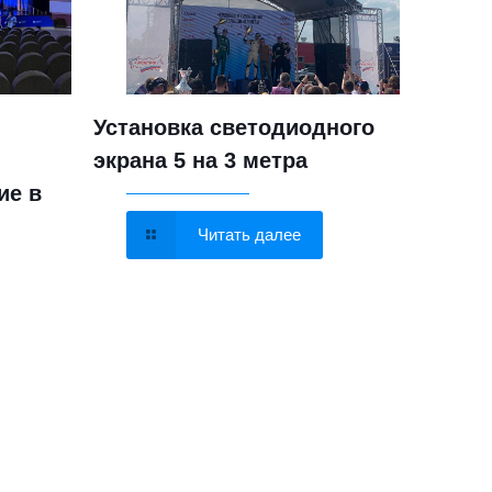
Установка светодиодного
Устан
экрана 5 на 3 метра
метра
ие в
помо
Читать далее
MA Lighting