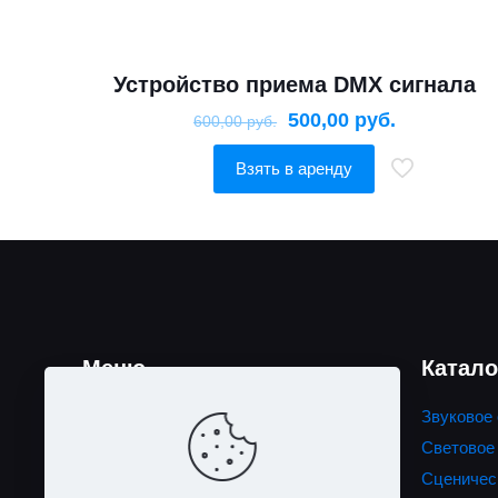
Устройство приема DMX сигнала
500,00
руб.
600,00
руб.
Взять в аренду
Меню
Катало
Главная
Звуковое
Акции
Световое
Каталог
Сценичес