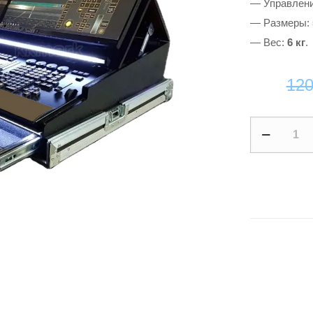
— Управлен
— Размеры:
— Вес:
6 кг
.
12
Grand
Ma
2
on
PC
quantity