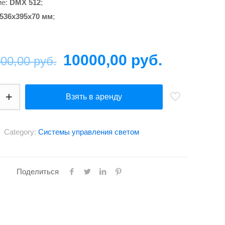
ие:
DMX 512
;
536x395x70 мм
;
10000,00
руб.
000,00
руб.
Взять в аренду
Category:
Системы управления светом
Поделиться