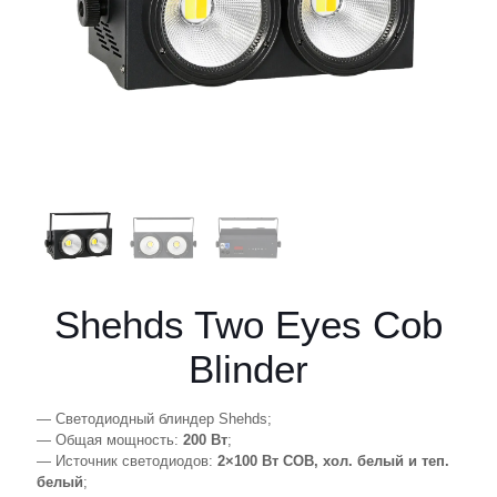
Shehds Two Eyes Cob
Blinder
— Светодиодный блиндер Shehds;
— Общая мощность:
200 Вт
;
— Источник светодиодов:
2×100 Вт COB, хол. белый и теп.
белый
;