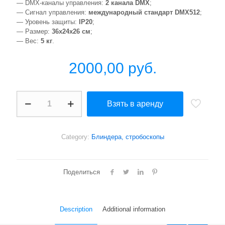
— DMX-каналы управления:
2 канала DMX
;
— Сигнал управления:
международный стандарт DMX512
;
— Уровень защиты:
IP20
;
— Размер:
36x24x26 см
;
— Вес:
5 кг
.
2000,00
руб.
Shehds
Взять в аренду
Two
Eyes
Cob
Blinder
Category:
Блиндера, стробоскопы
quantity
Поделиться
Description
Additional information