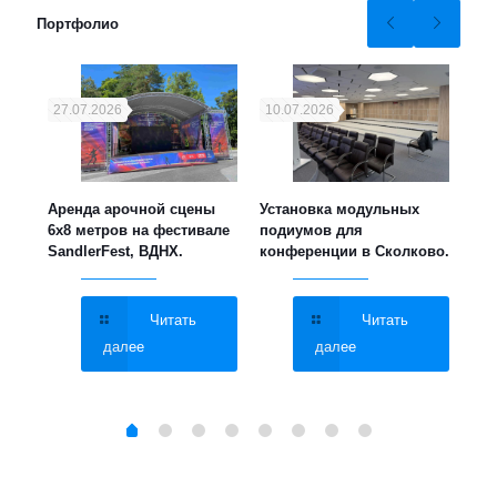
Портфолио
27.07.2026
10.07.2026
21
ука,
Аренда арочной сцены
Установка модульных
Уст
6х8 метров на фестивале
подиумов для
мет
SandlerFest, ВДНХ.
конференции в Сколково.
све
МГУ
Читать
Читать
далее
далее
Brand
Shehds