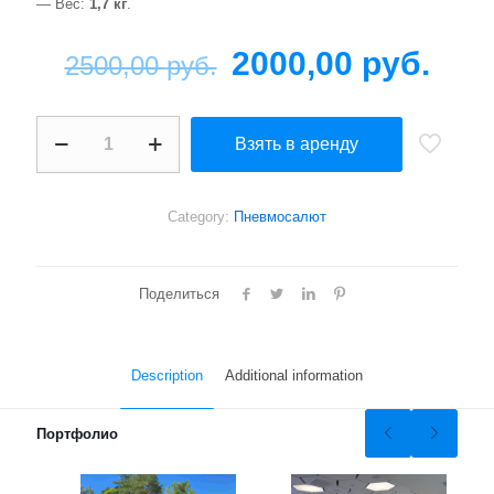
— Вес:
1,7 кг
.
2000,00
руб.
2500,00
руб.
Power
Взять в аренду
Shot
quantity
Category:
Пневмосалют
Поделиться
Description
Additional information
Портфолио