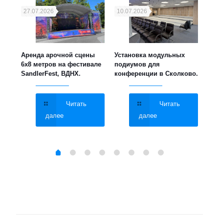
27.07.2026
10.07.2026
21
ука,
Аренда арочной сцены
Установка модульных
Уст
6х8 метров на фестивале
подиумов для
мет
SandlerFest, ВДНХ.
конференции в Сколково.
све
МГУ
Читать
Читать
далее
далее
Brand
MagicFX