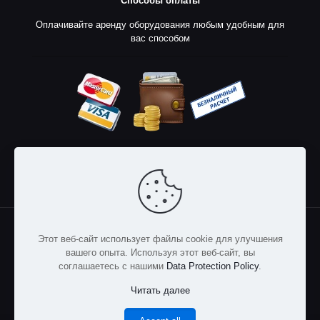
Способы оплаты
Оплачивайте аренду оборудования любым удобным для
вас способом
© 2023
SoundProkat
- аренда звукового, светового и
Этот веб-сайт использует файлы cookie для улучшения
сценического оборудования | Все права защищены
вашего опыта. Используя этот веб-сайт, вы
соглашаетесь с нашими
Data Protection Policy
.
Читать далее