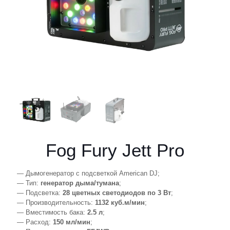
Fog Fury Jett Pro
— Дымогенератор с подсветкой American DJ;
— Тип:
генератор дыма/тумана
;
— Подсветка:
28 цветных светодиодов по 3 Вт
;
— Производительность:
1132 куб.м/мин
;
— Вместимость бака:
2.5 л
;
— Расход:
150 мл/мин
;