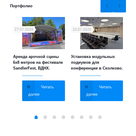
Портфолио
27.07.2026
10.07.2026
21
ука,
Аренда арочной сцены
Установка модульных
Уст
6х8 метров на фестивале
подиумов для
мет
SandlerFest, ВДНХ.
конференции в Сколково.
све
МГУ
Читать
Читать
далее
далее
Brand
American DJ