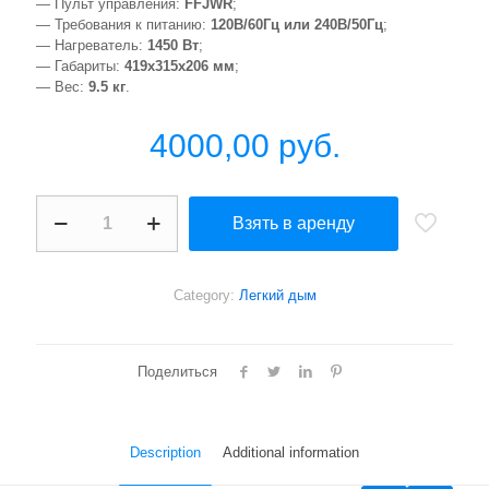
— Пульт управления:
FFJWR
;
— Требования к питанию:
120В/60Гц или 240В/50Гц
;
— Нагреватель:
1450 Вт
;
— Габариты:
419x315x206 мм
;
— Вес:
9.5 кг
.
4000,00
руб.
Fog
Взять в аренду
Fury
Jett
Pro
quantity
Category:
Легкий дым
Поделиться
Description
Additional information