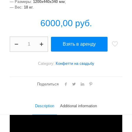
— Размеры:
1200х440х340 мм
;
— Вес:
18 кг
.
6000,00
руб.
Global
Взять в аренду
Effects
Confetti
Power-
373
Category:
Конфетти на свадьбу
quantity
Поделиться
Description
Additional information