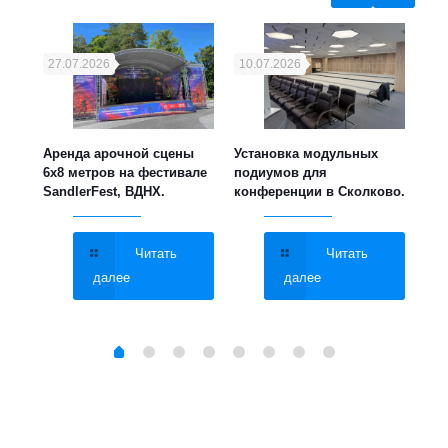
27.07.2026
10.07.2026
21
ука,
Аренда арочной сцены
Установка модульных
Уст
6х8 метров на фестивале
подиумов для
мет
SandlerFest, ВДНХ.
конференции в Сколково.
све
МГУ
Читать
Читать
далее
далее
Brand
Global Effects