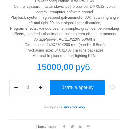
Power configuration: 10w/12W/15W
Control system: master-slave, self-propelled, DMX512, voice
control, computer software control
Playback system: high-speed galvanometer 30K, scanning angle
left and right 20 input signal linear distortion;
Program effects: various beams, complex graphics, pen-breaking
effects, hundreds of animation line program effects in memory
Voltage/power: AC 110/220V 50/60Hz
Dimensions: 240X270X200 mm (handle: 9.5cm)
Packaging size: 34X31X37 cm (one package)
Applicable places: smart lighting KTV.
15000,00
руб.
Полноцветный
Взять в аренду
лазерный
проектор
с
анимацией
Category:
Лазерное шоу
quantity
Поделиться