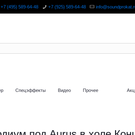
+7 (495) 589-64-48
+7 (925) 589-64-48
info@soundprokat.r
ер
Спецэффекты
Видео
Прочее
Акц
диум под Aurus в холе Кон