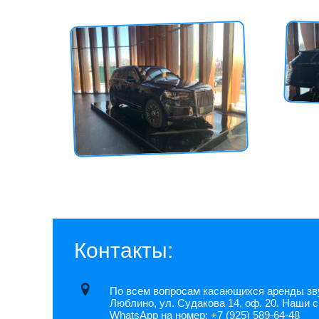
Контакты:
По всем вопросам касающихся аренды звук
Люблино, ул. Судакова 14, оф. 20. Наши 
WhatsApp на номер:
+7 (925) 589-64-48