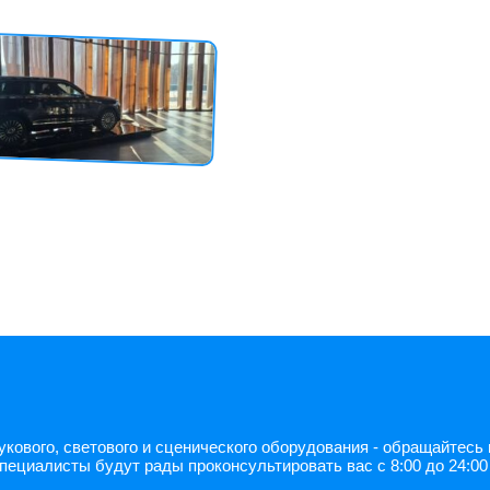
ового, светового и сценического оборудования - обращайтесь в 
специалисты будут рады проконсультировать вас с 8:00 до 24:00