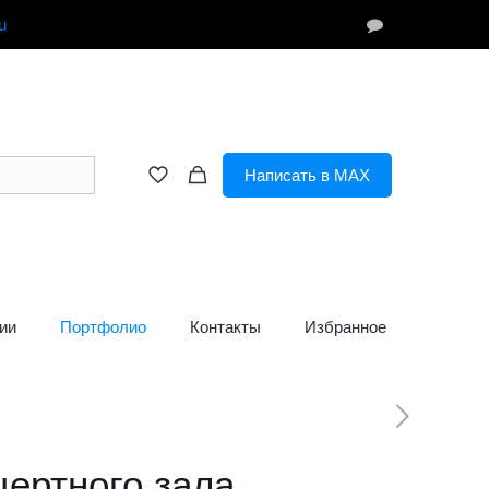
u
Написать в MAX
ии
Портфолио
Контакты
Избранное
цертного зала